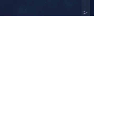
公司动态
中标信息
现场案例
技术交流
特高压交流工程荆门-武汉第一次设备、
流工程换流站辅助设备招标采购
提供者： 来源： 时间：2021-03-22