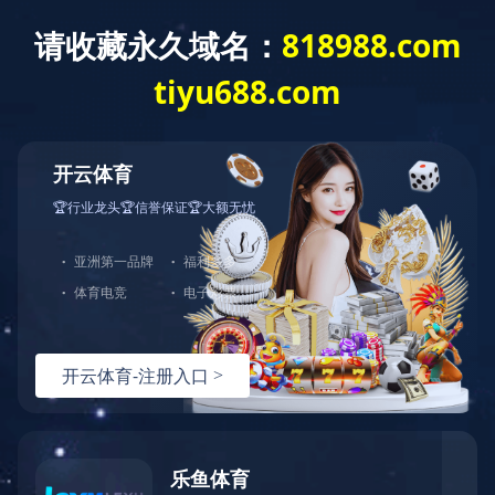
新闻动态
聚焦公司实时动态，发布力兴集团最新新闻
公司动态
中标信息
现场案例
技术交流
2025-07
力兴电子丨2025年第二季度中标合
15
集