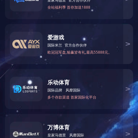
2021-11
国网天津市电力公司2021年第七次
15
物资竞争性谈判采购
2021-10
云南电网有限责任公司2021年授权
23
云南电力试验研究院（集团）有限
公司第三批货物专项公开竞争性谈
判项目（二次采购）
2021-09
贵州电网有限责任公司2021年招标
28
领导小组办公室管控目录省级集中
采购（仪器仪表及其他）中标通知
书
2021-09
国网湖南省电力有限公司2021年第
14
四次物资竞争性谈判项目