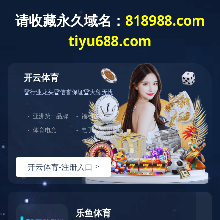
新闻动态
聚焦公司实时动态，发布力兴集团最新新闻
公司动态
中标信息
现场案例
技术交流
2025-07
力兴电子丨2025年第二季度中标合
15
集